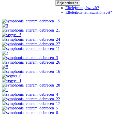
Bejelentkezés
Elfelejtette jelszavát?
Elfelejtette felhasználónevét?