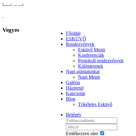
!--
-->
--
-->
Vegyes
Főoldal
ESKÜVŐ
Rendezvények
Esküvő Menü
Konferenciák
Protokoll rendezvények
Különtermek
Napi ajánlatunkat
Napi Menü
Galéria
Házirend
Kapcsolat
Blog
Tökéletes Esküvő
Belépés
Emlékezzen rám