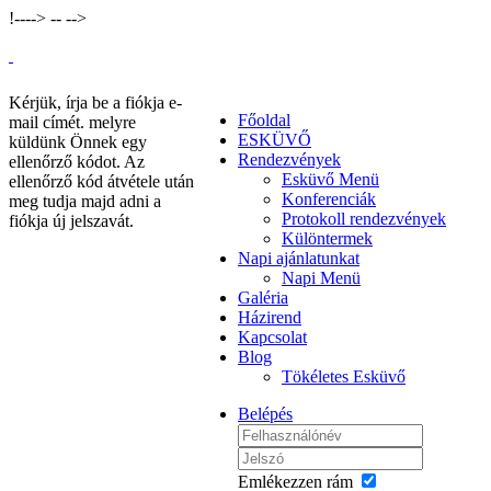
!--
-->
--
-->
Kérjük, írja be a fiókja e-
Főoldal
mail címét. melyre
ESKÜVŐ
küldünk Önnek egy
Rendezvények
ellenőrző kódot. Az
Esküvő Menü
ellenőrző kód átvétele után
Konferenciák
meg tudja majd adni a
Protokoll rendezvények
fiókja új jelszavát.
Különtermek
Napi ajánlatunkat
Napi Menü
Galéria
Házirend
Kapcsolat
Blog
Tökéletes Esküvő
Belépés
Emlékezzen rám