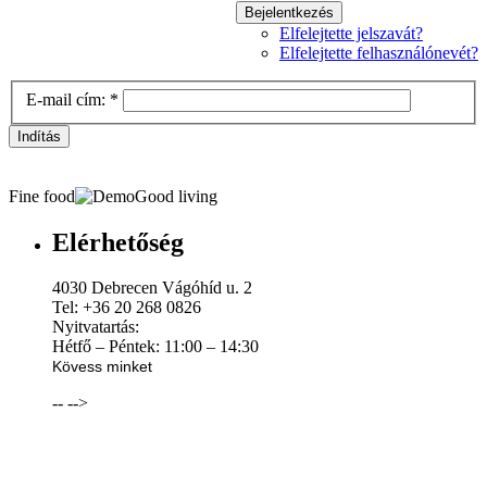
Bejelentkezés
Elfelejtette jelszavát?
Elfelejtette felhasználónevét?
E-mail cím:
*
Indítás
Fine food
Good living
Elérhetőség
4030 Debrecen Vágóhíd u. 2
Tel: +36 20 268 0826
Nyitvatartás:
Hétfő – Péntek: 11:00 – 14:30
Kövess minket
--
-->